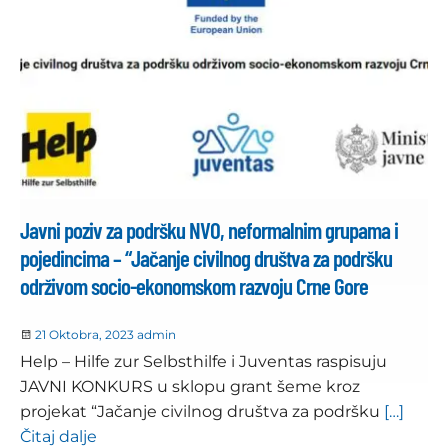
Javni poziv za podršku NVO, neformalnim grupama i
pojedincima – “Jačanje civilnog društva za podršku
održivom socio-ekonomskom razvoju Crne Gore
21 Oktobra, 2023
admin
Help – Hilfe zur Selbsthilfe i Juventas raspisuju
JAVNI KONKURS u sklopu grant šeme kroz
projekat “Jačanje civilnog društva za podršku
[…]
Čitaj dalje