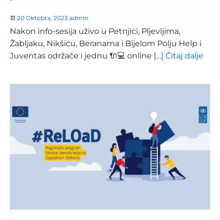
20 Oktobra, 2023
admin
Nakon info-sesija uživo u Petnjici, Pljevljima,
Žabljaku, Nikšiću, Beranama i Bijelom Polju Help i
Juventas održače i jednu 🔌💻 online
[…] Čitaj dalje