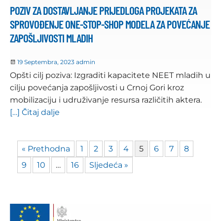
POZIV ZA DOSTAVLJANJE PRIJEDLOGA PROJEKATA ZA
SPROVOĐENJE ONE-STOP-SHOP MODELA ZA POVEĆANJE
ZAPOŠLJIVOSTI MLADIH
19 Septembra, 2023
admin
Opšti cilj poziva: Izgraditi kapacitete NEET mladih u
cilju povećanja zapošljivosti u Crnoj Gori kroz
mobilizaciju i udruživanje resursa različitih aktera.
[…] Čitaj dalje
« Prethodna
1
2
3
4
5
6
7
8
9
10
…
16
Sljedeća »