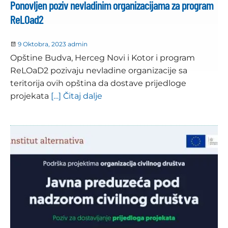
Ponovljen poziv nevladinim organizacijama za program
ReLOad2
9 Oktobra, 2023
admin
Opštine Budva, Herceg Novi i Kotor i program
ReLOaD2 pozivaju nevladine organizacije sa
teritorija ovih opština da dostave prijedloge
projekata
[…] Čitaj dalje