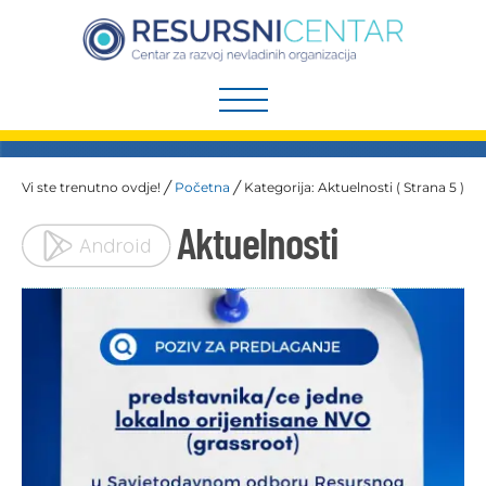
Preskoči
na
sadržaj
Vi ste trenutno ovdje! ╱
Početna
╱
Kategorija: Aktuelnosti
( Strana 5 )
Aktuelnosti