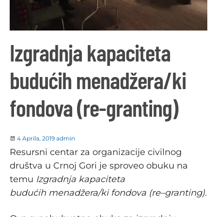
Izgradnja kapaciteta
budućih menadžera/ki
fondova (re-granting)
4 Aprila, 2019
admin
Resursni centar za organizacije civilnog
društva u Crnoj Gori je sproveo obuku na
temu
Izgradnja
kapaciteta
budu
ć
ih
menad
ž
era
/
ki
fondova
(
re
–
granting
).