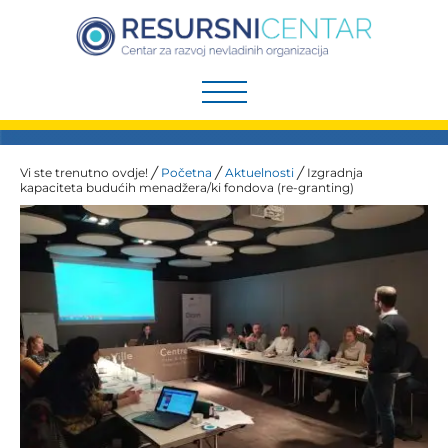
Preskoči
na
sadržaj
Vi ste trenutno ovdje! ╱
Početna
╱
Aktuelnosti
╱
Izgradnja
kapaciteta budućih menadžera/ki fondova (re-granting)