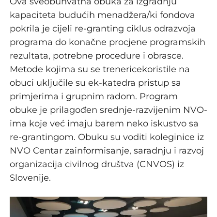
Ova sveobuhvatna obuka za izgradnju
kapaciteta budućih menadžera/ki fondova
pokrila je cijeli re-granting ciklus odrazvoja
programa do konačne procjene programskih
rezultata, potrebne procedure i obrasce.
Metode kojima su se trenericekoristile na
obuci uključile su ek-katedra pristup sa
primjerima i grupnim radom. Program
obuke je prilagođen srednje-razvijenim NVO-
ima koje već imaju barem neko iskustvo sa
re-grantingom. Obuku su voditi koleginice iz
NVO Centar zainformisanje, saradnju i razvoj
organizacija civilnog društva (CNVOS) iz
Slovenije.