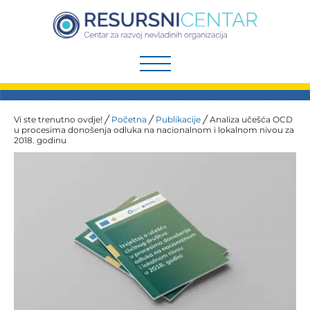
Preskoči
na
sadržaj
Vi ste trenutno ovdje! ╱
Početna
╱
Publikacije
╱
Analiza učešća OCD
u procesima donošenja odluka na nacionalnom i lokalnom nivou za
2018. godinu