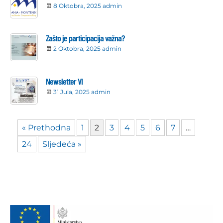
8 Oktobra, 2025
admin
Zašto je participacija važna?
2 Oktobra, 2025
admin
Newsletter VI
31 Jula, 2025
admin
« Prethodna
1
2
3
4
5
6
7
…
24
Sljedeća »