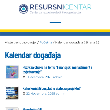
Preskoči
na
sadržaj
Vi ste trenutno ovdje! ╱
Početna
╱
Kalendar događaja
( Strana 2 )
Kalendar događaja
Poziv za obuku na temu “Finansijski menadžment i
izvještavanje”
1 Decembra, 2025
admin
Kako koristiti besplatne alate za projekte?
22 Novembra, 2025
admin
Newsletter VII