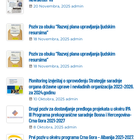
20 Novembra, 2025
admin
Poziv za obuku “Razvoj plana upravljanja ljudskim
resursima”
18 Novembra, 2025
admin
Poziv za obuku “Razvoj plana upravljanja ljudskim
resursima”
18 Novembra, 2025
admin
Monitoring izvještaj o sprovođenju Strategije saradnje
organa državne uprave i nevladinih organizacija 2022–2026.
za 2024.godinu
10 Oktobra, 2025
admin
Drugi poziv za dostavljanje predloga projekata u okviru IPA
III Programa prekogranične saradnje Bosna i Hercegovina-
Crna Gora 2021-2027
8 Oktobra, 2025
admin
Prvi poziv u okviru programa Crna Gora – Albanija 2021-2027.